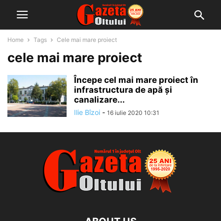
Home
Tags
Cele mai mare proiect
cele mai mare proiect
Începe cel mai mare proiect în
infrastructura de apă și
canalizare...
Ilie Bîzoi
-
16 iulie 2020 10:31