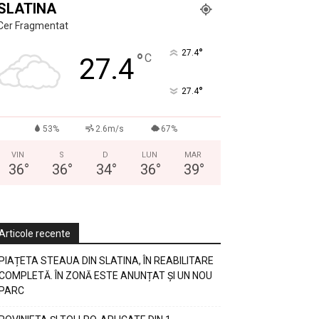
SLATINA
Cer Fragmentat
°
27.4
°
C
27.4
°
27.4
53%
2.6m/s
67%
VIN
S
D
LUN
MAR
36
°
36
°
34
°
36
°
39
°
Articole recente
PIAȚETA STEAUA DIN SLATINA, ÎN REABILITARE
COMPLETĂ. ÎN ZONĂ ESTE ANUNȚAT ȘI UN NOU
PARC