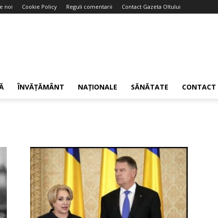
e noi
Cookie Policy
Reguli comentarii
Contact Gazeta Oltului
Ă
ÎNVĂȚĂMÂNT
NAȚIONALE
SĂNĂTATE
CONTACT