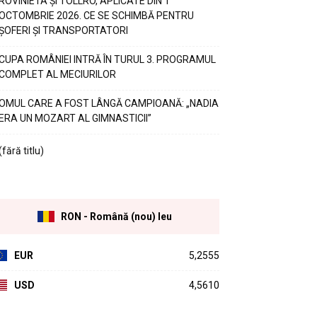
ROVINIETA ȘI TOLLRO, APLICATE DIN 1
OCTOMBRIE 2026. CE SE SCHIMBĂ PENTRU
ȘOFERI ȘI TRANSPORTATORI
CUPA ROMÂNIEI INTRĂ ÎN TURUL 3. PROGRAMUL
COMPLET AL MECIURILOR
OMUL CARE A FOST LÂNGĂ CAMPIOANĂ: „NADIA
ERA UN MOZART AL GIMNASTICII”
(fără titlu)
RON - Română (nou) leu
EUR
5,2555
USD
4,5610