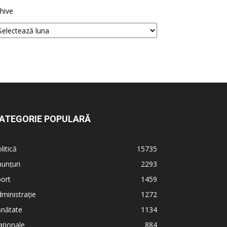
hive
ATEGORIE POPULARĂ
litică
15735
unțuri
2293
ort
1459
ministrație
1272
ănătate
1134
ționale
884