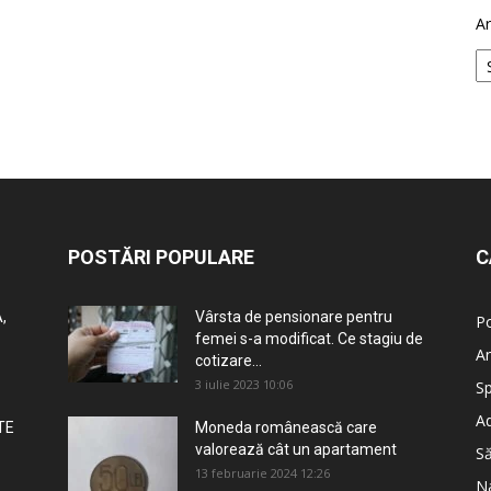
Ar
POSTĂRI POPULARE
C
,
Vârsta de pensionare pentru
Po
femei s-a modificat. Ce stagiu de
An
cotizare...
3 iulie 2023 10:06
Sp
Ad
TE
Moneda românească care
valorează cât un apartament
S
13 februarie 2024 12:26
Na