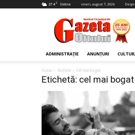
C
27.4
vineri, august 7, 2026
Despr
Slatina
Gazeta
Oltului
ADMINISTRAȚIE
ANUNȚURI
CULTUR
Acasă
Etichete
Cel mai bogat
Etichetă: cel mai bogat