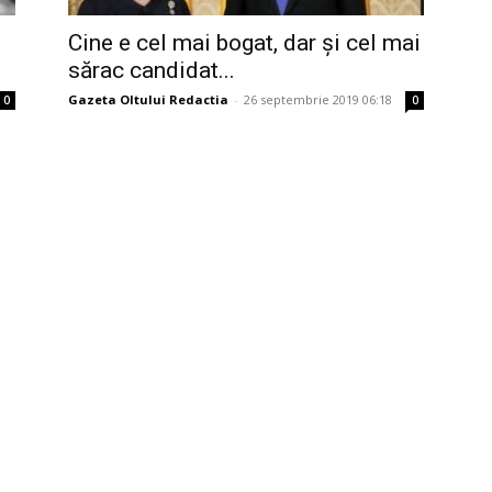
Cine e cel mai bogat, dar și cel mai
sărac candidat...
Gazeta Oltului Redactia
-
26 septembrie 2019 06:18
0
0