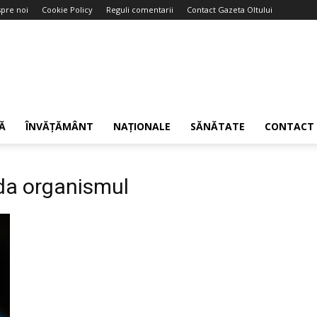
pre noi
Cookie Policy
Reguli comentarii
Contact Gazeta Oltului
Ă
ÎNVĂȚĂMÂNT
NAȚIONALE
SĂNĂTATE
CONTACT
da organismul