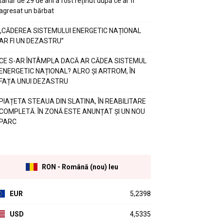
tânăr de 29 de ani a fost reținut după ce ar fi
agresat un bărbat
„CĂDEREA SISTEMULUI ENERGETIC NAȚIONAL
AR FI UN DEZASTRU”
CE S-AR ÎNTÂMPLA DACĂ AR CĂDEA SISTEMUL
ENERGETIC NAȚIONAL? ALRO ȘI ARTROM, ÎN
FAȚA UNUI DEZASTRU
PIAȚETA STEAUA DIN SLATINA, ÎN REABILITARE
COMPLETĂ. ÎN ZONĂ ESTE ANUNȚAT ȘI UN NOU
PARC
RON - Română (nou) leu
EUR
5,2398
USD
4,5335