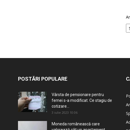
Ar
POSTĂRI POPULARE
C
Vârsta de pensionare pentru
Po
femei s-a modificat. Ce stagiu de
An
cotizare...
3 iulie 2023 10:06
Sp
Ad
Moneda românească care
valorează cât un apartament