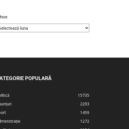
hive
ATEGORIE POPULARĂ
litică
15735
unțuri
2293
ort
1459
ministrație
1272