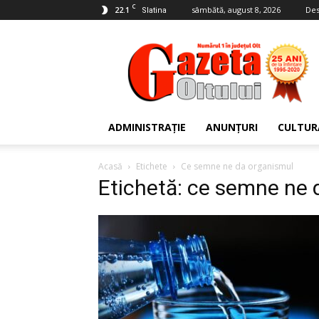
C
22.1
sâmbătă, august 8, 2026
Des
Slatina
Gazeta
Oltului
ADMINISTRAȚIE
ANUNȚURI
CULTUR
Acasă
Etichete
Ce semne ne da organismul
Etichetă: ce semne ne 