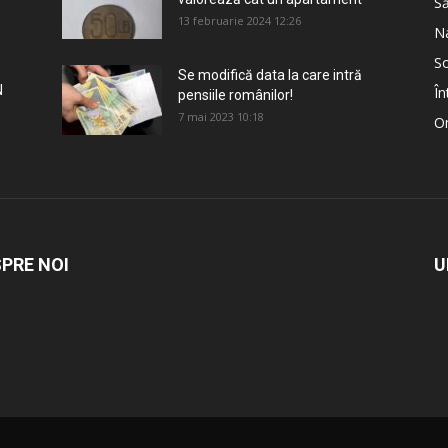
S
13 februarie 2024 12:26
Na
So
Se modifică data la care intră
N
În
pensiile românilor!
7 mai 2023 10:18
Om
PRE NOI
U