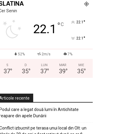
SLATINA
Cer Senin
°
22.1
°
C
22.1
°
22.1
52%
2m/s
7%
S
D
LUN
MAR
MIE
37
°
35
°
37
°
39
°
35
°
Articole recente
Podul care a legat două lumi în Antichitate
reapare din apele Dunării
Conflict izbucnit pe terasa unui local din Olt: un