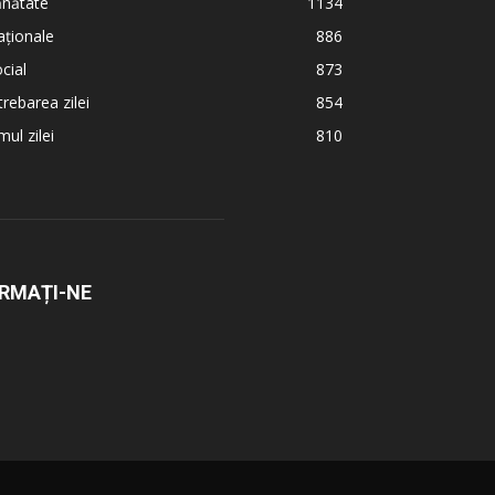
ănătate
1134
ționale
886
cial
873
trebarea zilei
854
ul zilei
810
RMAȚI-NE