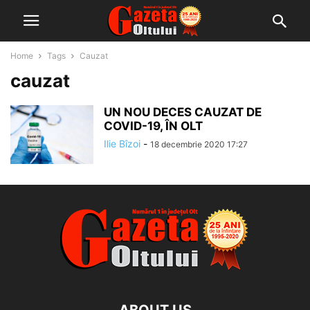
Home
Tags
Cauzat
cauzat
UN NOU DECES CAUZAT DE
COVID-19, ÎN OLT
Ilie Bîzoi
-
18 decembrie 2020 17:27