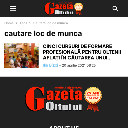
Home
Tags
Cautare loc de munca
cautare loc de munca
CINCI CURSURI DE FORMARE
PROFESIONALĂ PENTRU OLTENII
AFLAŢI ÎN CĂUTAREA UNUI...
Ilie Bîzoi
-
20 aprilie 2021 08:25