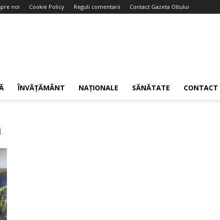
pre noi
Cookie Policy
Reguli comentarii
Contact Gazeta Oltului
Ă
ÎNVĂȚĂMÂNT
NAȚIONALE
SĂNĂTATE
CONTACT
a