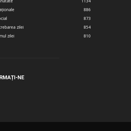
ănătate
1134
ționale
886
cial
873
trebarea zilei
854
ul zilei
810
RMAȚI-NE