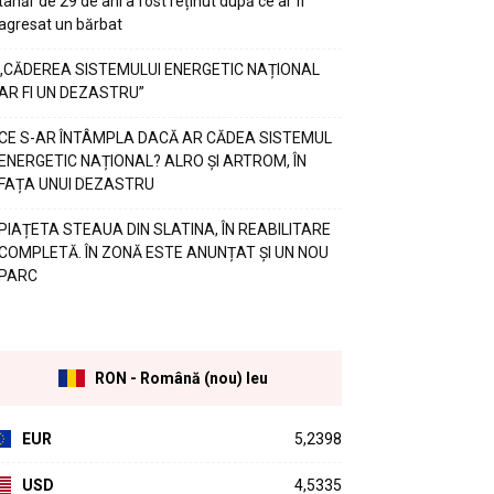
tânăr de 29 de ani a fost reținut după ce ar fi
agresat un bărbat
„CĂDEREA SISTEMULUI ENERGETIC NAȚIONAL
AR FI UN DEZASTRU”
CE S-AR ÎNTÂMPLA DACĂ AR CĂDEA SISTEMUL
ENERGETIC NAȚIONAL? ALRO ȘI ARTROM, ÎN
FAȚA UNUI DEZASTRU
PIAȚETA STEAUA DIN SLATINA, ÎN REABILITARE
COMPLETĂ. ÎN ZONĂ ESTE ANUNȚAT ȘI UN NOU
PARC
RON - Română (nou) leu
EUR
5,2398
USD
4,5335