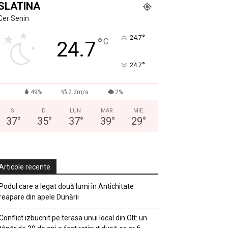
SLATINA
Cer Senin
°
24.7
°
C
24.7
°
24.7
49%
2.2m/s
2%
S
D
LUN
MAR
MIE
37
°
35
°
37
°
39
°
29
°
Articole recente
Podul care a legat două lumi în Antichitate
reapare din apele Dunării
Conflict izbucnit pe terasa unui local din Olt: un