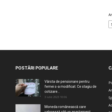
Ar
POSTĂRI POPULARE
C
Vârsta de pensionare pentru
Po
femei s-a modificat. Ce stagiu de
An
cotizare...
3 iulie 2023 10:06
Sp
Ad
Moneda românească care
valorează cât un apartament