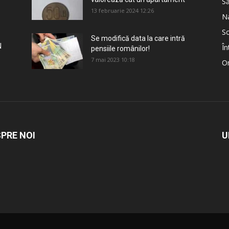
S
13 februarie 2024 12:26
Na
So
Se modifică data la care intră
N
În
pensiile românilor!
7 mai 2023 10:18
Om
PRE NOI
U