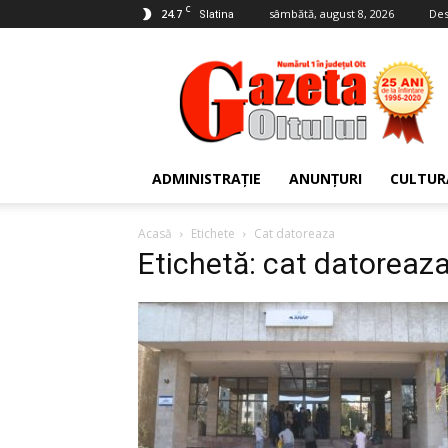
C
24.7
sâmbătă, august 8, 2026
Des
Slatina
Gazeta
Oltului
ADMINISTRAȚIE
ANUNȚURI
CULTUR
Acasă
Etichete
Cat datoreaza
Etichetă: cat datoreaz