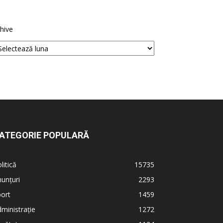
hive
ATEGORIE POPULARĂ
litică
15735
unțuri
2293
ort
1459
ministrație
1272