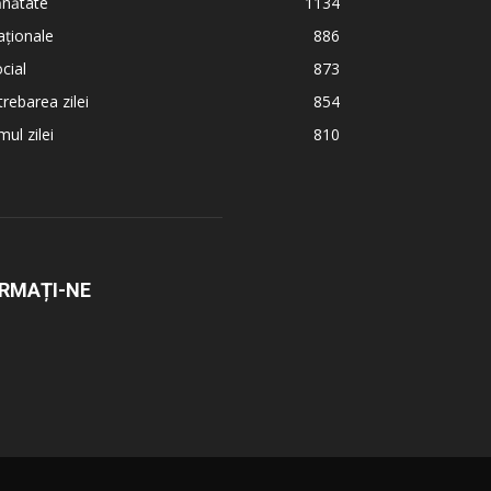
ănătate
1134
ționale
886
cial
873
trebarea zilei
854
ul zilei
810
RMAȚI-NE