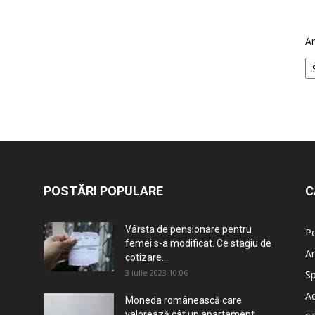
Ar
POSTĂRI POPULARE
C
Vârsta de pensionare pentru
Po
femei s-a modificat. Ce stagiu de
An
cotizare...
3 iulie 2023 10:06
Sp
Ad
Moneda românească care
valorează cât un apartament