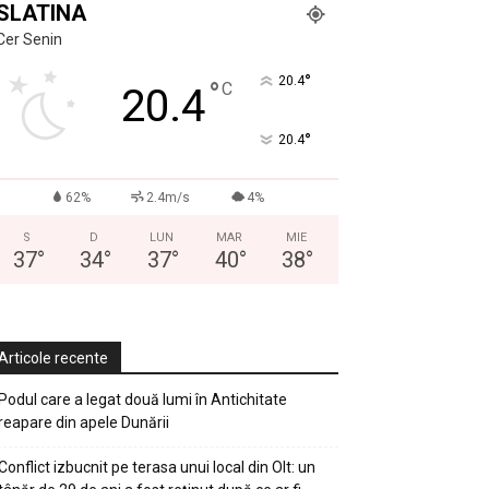
SLATINA
Cer Senin
°
20.4
°
C
20.4
°
20.4
62%
2.4m/s
4%
S
D
LUN
MAR
MIE
37
°
34
°
37
°
40
°
38
°
Articole recente
Podul care a legat două lumi în Antichitate
reapare din apele Dunării
Conflict izbucnit pe terasa unui local din Olt: un