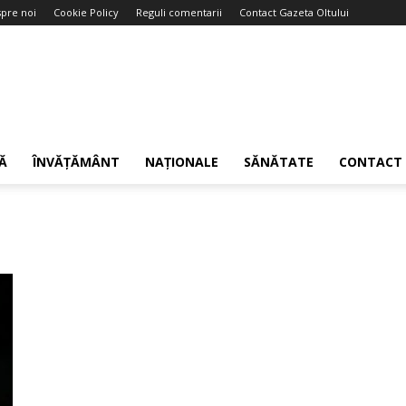
pre noi
Cookie Policy
Reguli comentarii
Contact Gazeta Oltului
Ă
ÎNVĂȚĂMÂNT
NAȚIONALE
SĂNĂTATE
CONTACT