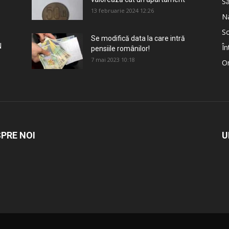
S
13 februarie 2024 12:26
Na
So
Se modifică data la care intră
N
În
pensiile românilor!
7 mai 2023 10:18
Om
PRE NOI
U