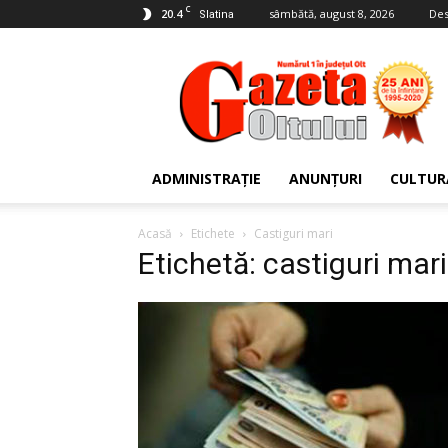
C
20.4
sâmbătă, august 8, 2026
Des
Slatina
Gazeta
Oltului
ADMINISTRAȚIE
ANUNȚURI
CULTUR
Acasă
Etichete
Castiguri mari
Etichetă: castiguri mari