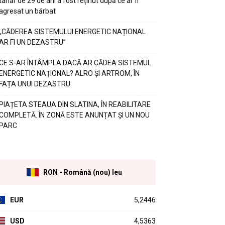
tânăr de 29 de ani a fost reținut după ce ar fi
agresat un bărbat
„CĂDEREA SISTEMULUI ENERGETIC NAȚIONAL
AR FI UN DEZASTRU”
CE S-AR ÎNTÂMPLA DACĂ AR CĂDEA SISTEMUL
ENERGETIC NAȚIONAL? ALRO ȘI ARTROM, ÎN
FAȚA UNUI DEZASTRU
PIAȚETA STEAUA DIN SLATINA, ÎN REABILITARE
COMPLETĂ. ÎN ZONĂ ESTE ANUNȚAT ȘI UN NOU
PARC
RON - Română (nou) leu
EUR
5,2446
USD
4,5363