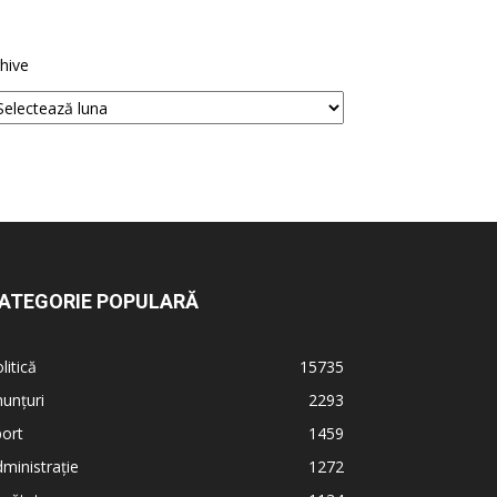
hive
ATEGORIE POPULARĂ
litică
15735
unțuri
2293
ort
1459
ministrație
1272