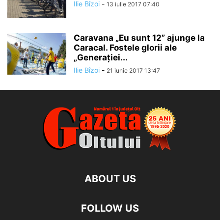
Ilie Bîzoi
-
13 iulie 2017 07:40
Caravana „Eu sunt 12” ajunge la
Caracal. Fostele glorii ale
„Generaţiei...
Ilie Bîzoi
-
21 iunie 2017 13:47
ABOUT US
FOLLOW US