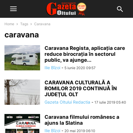
Home
Tags
Caravana
caravana
Caravana Regista, aplicația care
reduce birocrația în sectorul
public, va ajunge...
Ilie Bîzoi
-
5 iunie 2020 09:57
CARAVANA CULTURALĂ A
ROMILOR 2019 CONTINUĂ ÎN
JUDEŢUL OLT
Gazeta Oltului Redactia
-
17 iulie 2019 05:40
Caravana filmului românesc a
ajuns la Slatina
Ilie Bîzoi
-
20 mai 2019 06:10