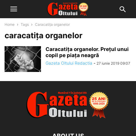
Home
Tags
Caracatița organelor
caracatița organelor
Caracatița organelor. Prețul unui
copil pe piața neagră
Gazeta Oltului Redactia
-
27 iunie 2019 09:07