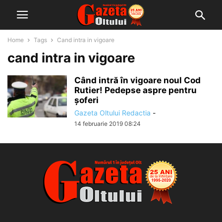
Home
Tags
Cand intra in vigoare
cand intra in vigoare
Când intră în vigoare noul Cod
Rutier! Pedepse aspre pentru
șoferi
Gazeta Oltului Redactia
-
14 februarie 2019 08:24