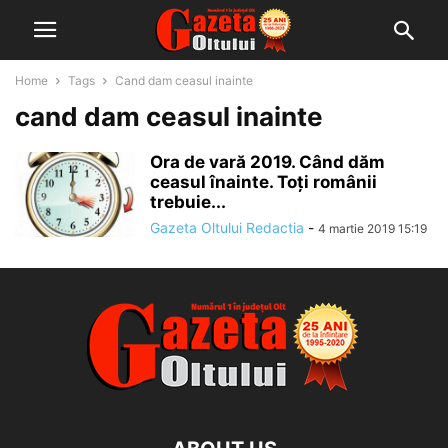
Home
Tags
Cand dam ceasul inainte
cand dam ceasul inainte
Ora de vară 2019. Când dăm
ceasul înainte. Toți românii
trebuie...
Gazeta Oltului Redactia
-
4 martie 2019 15:19