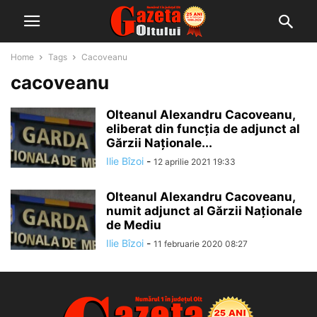
Home
Tags
Cacoveanu
cacoveanu
Olteanul Alexandru Cacoveanu,
eliberat din funcția de adjunct al
Gărzii Naționale...
Ilie Bîzoi
-
12 aprilie 2021 19:33
Olteanul Alexandru Cacoveanu,
numit adjunct al Gărzii Naționale
de Mediu
Ilie Bîzoi
-
11 februarie 2020 08:27