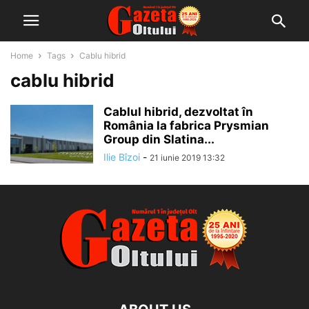
Home
Tags
Cablu hibrid
cablu hibrid
Cablul hibrid, dezvoltat în
România la fabrica Prysmian
Group din Slatina...
Ilie Bîzoi
-
21 iunie 2019 13:32