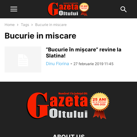
Home
Tags
Bucurie in miscare
Bucurie in miscare
”Bucurie în mișcare” revine la
Slatina!
Dinu Florina
-
27 februarie 2019 11:45