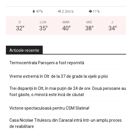
47%
2.2m/s
11%
D
LUN
MAR
MIE
J
32
°
35
°
40
°
38
°
34
°
Articole recente
Termocentrala Paroșeni a fost repornită
Vreme extremă în Olt: de la 37 de grade la vijelii și ploi
Trei dispariții în Olt, în mai puțin de 24 de ore. Două persoane au
fost găsite, o minoră este încă de căutat
Victorie spectaculoasă pentru CSM Slatina!
Casa Nicolae Titulescu din Caracal intră într-un amplu proces
de reabilitare