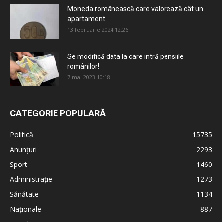
Moneda românească care valorează cât un
apartament
13 februarie 2024 12:26
Se modifică data la care intră pensiile
românilor!
7 mai 2023 10:18
CATEGORIE POPULARĂ
Politică
15735
Anunțuri
2293
Sport
1460
Administrație
1273
Sănătate
1134
Naționale
887