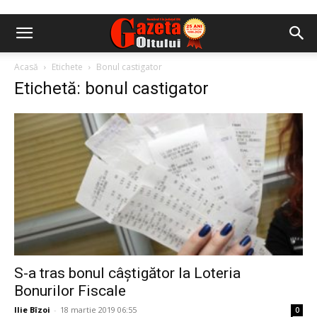
Acasă
Etichete
Bonul castigator
Etichetă: bonul castigator
S-a tras bonul câștigător la Loteria
Bonurilor Fiscale
Ilie Bîzoi
-
18 martie 2019 06:55
0