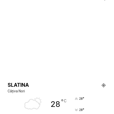
SLATINA
Câțiva Nori
°
28
°
C
28
°
28