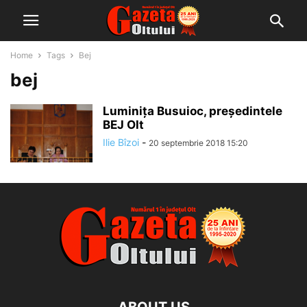
Home
Tags
Bej
bej
Luminița Busuioc, președintele
BEJ Olt
Ilie Bîzoi
-
20 septembrie 2018 15:20