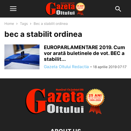
Home
Tags
Bec a stabilit ordinea
bec a stabilit ordinea
EUROPARLAMENTARE 2019. Cum
vor arată buletinele de vot. BEC a
stabilit...
Gazeta Oltului Redactia
-
18 aprilie 2019 07:17