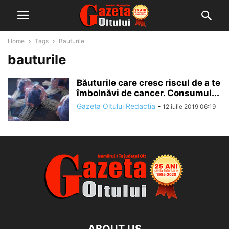
Home
Tags
Bauturile
bauturile
Băuturile care cresc riscul de a te
îmbolnăvi de cancer. Consumul...
Gazeta Oltului Redactia
-
12 iulie 2019 06:19