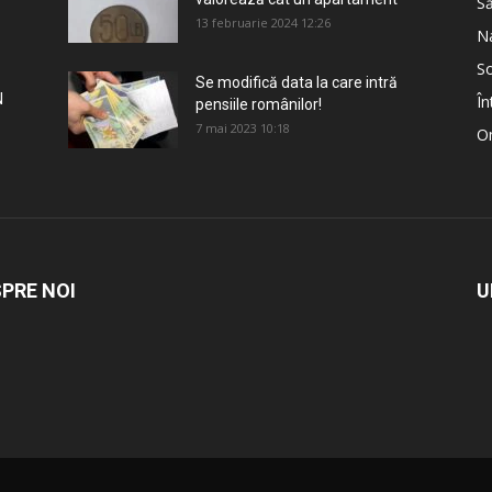
S
13 februarie 2024 12:26
Na
So
Se modifică data la care intră
N
În
pensiile românilor!
7 mai 2023 10:18
Om
PRE NOI
U