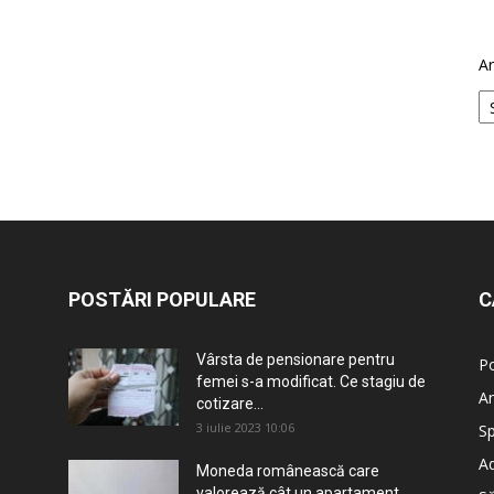
Ar
POSTĂRI POPULARE
C
Vârsta de pensionare pentru
Po
femei s-a modificat. Ce stagiu de
An
cotizare...
3 iulie 2023 10:06
Sp
Ad
Moneda românească care
valorează cât un apartament