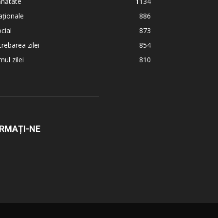
ănătate
1134
ționale
886
cial
873
trebarea zilei
854
ul zilei
810
RMAȚI-NE