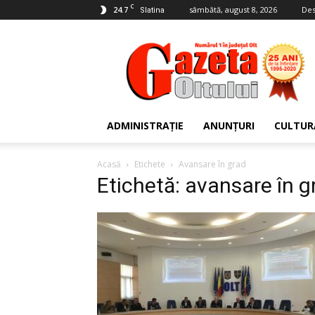
C
24.7
sâmbătă, august 8, 2026
Des
Slatina
Gazeta
Oltului
ADMINISTRAȚIE
ANUNȚURI
CULTUR
Acasă
Etichete
Avansare în grad
Etichetă: avansare în g