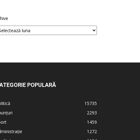
hive
ATEGORIE POPULARĂ
litică
15735
unțuri
2293
ort
1459
ministrație
1272