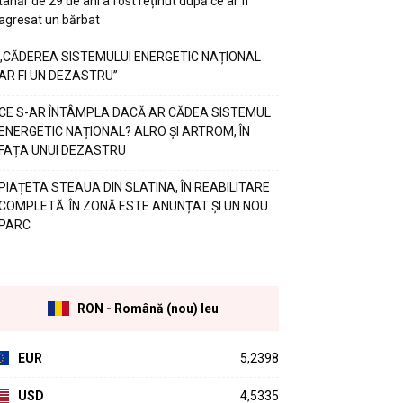
tânăr de 29 de ani a fost reținut după ce ar fi
agresat un bărbat
„CĂDEREA SISTEMULUI ENERGETIC NAȚIONAL
AR FI UN DEZASTRU”
CE S-AR ÎNTÂMPLA DACĂ AR CĂDEA SISTEMUL
ENERGETIC NAȚIONAL? ALRO ȘI ARTROM, ÎN
FAȚA UNUI DEZASTRU
PIAȚETA STEAUA DIN SLATINA, ÎN REABILITARE
COMPLETĂ. ÎN ZONĂ ESTE ANUNȚAT ȘI UN NOU
PARC
RON - Română (nou) leu
EUR
5,2398
USD
4,5335