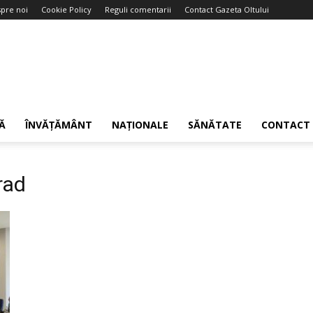
pre noi
Cookie Policy
Reguli comentarii
Contact Gazeta Oltului
Ă
ÎNVĂȚĂMÂNT
NAȚIONALE
SĂNĂTATE
CONTACT
rad