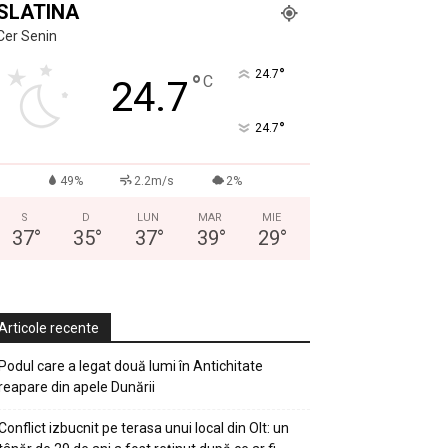
SLATINA
Cer Senin
°
24.7
°
C
24.7
°
24.7
49%
2.2m/s
2%
S
D
LUN
MAR
MIE
37
°
35
°
37
°
39
°
29
°
Articole recente
Podul care a legat două lumi în Antichitate
reapare din apele Dunării
Conflict izbucnit pe terasa unui local din Olt: un