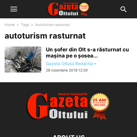
Home
Tags
Autoturism rasturnat
autoturism rasturnat
Un șofer din Olt s-a răsturnat cu
mașina pe o șosea...
Gazeta Oltului Redactia
-
28 noiembrie 2018 12:29