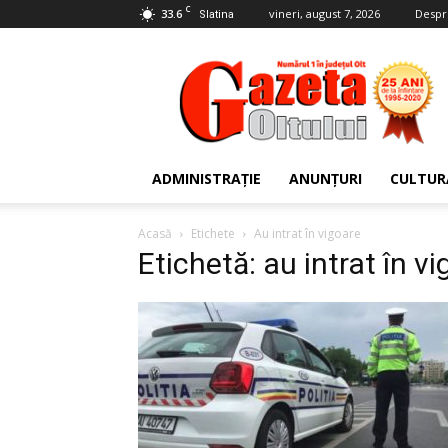
C
33.6
vineri, august 7, 2026
Despr
Slatina
Gazeta
Oltului
ADMINISTRAȚIE
ANUNȚURI
CULTUR
Acasă
Etichete
Au intrat în vigoare
Etichetă: au intrat în v