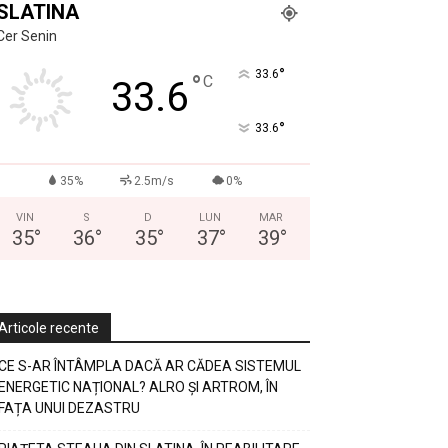
SLATINA
Cer Senin
°
33.6
°
C
33.6
°
33.6
35%
2.5m/s
0%
VIN
S
D
LUN
MAR
35
°
36
°
35
°
37
°
39
°
Articole recente
CE S-AR ÎNTÂMPLA DACĂ AR CĂDEA SISTEMUL
ENERGETIC NAȚIONAL? ALRO ȘI ARTROM, ÎN
FAȚA UNUI DEZASTRU