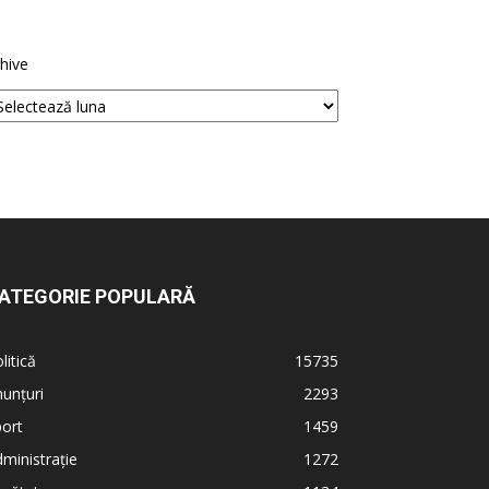
hive
ATEGORIE POPULARĂ
litică
15735
unțuri
2293
ort
1459
ministrație
1272