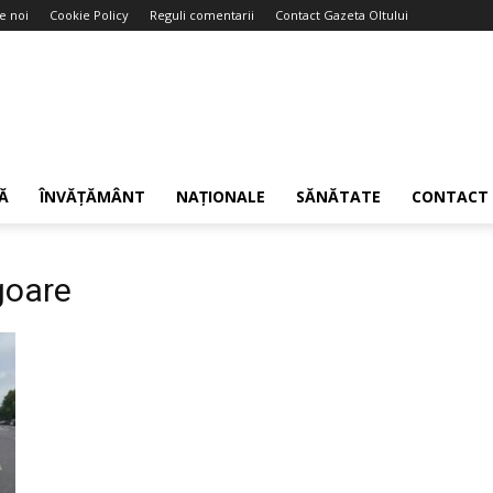
e noi
Cookie Policy
Reguli comentarii
Contact Gazeta Oltului
Ă
ÎNVĂȚĂMÂNT
NAȚIONALE
SĂNĂTATE
CONTACT
igoare