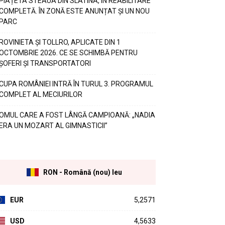
PIAȚETA STEAUA DIN SLATINA, ÎN REABILITARE
COMPLETĂ. ÎN ZONĂ ESTE ANUNȚAT ȘI UN NOU
PARC
ROVINIETA ȘI TOLLRO, APLICATE DIN 1
OCTOMBRIE 2026. CE SE SCHIMBĂ PENTRU
ȘOFERI ȘI TRANSPORTATORI
CUPA ROMÂNIEI INTRĂ ÎN TURUL 3. PROGRAMUL
COMPLET AL MECIURILOR
OMUL CARE A FOST LÂNGĂ CAMPIOANĂ: „NADIA
ERA UN MOZART AL GIMNASTICII”
RON - Română (nou) leu
EUR
5,2571
USD
4,5633