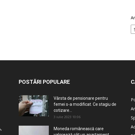
Ar
POSTĂRI POPULARE
C
Vârsta de pensionare pentru
Po
femei s-a modificat. Ce stagiu de
An
cotizare...
3 iulie 2023 10:06
Sp
Ad
,
Moneda românească care
valorează cât un apartament