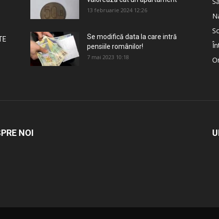
S
13 februarie 2024 12:26
Na
So
Se modifică data la care intră
TE
În
pensiile românilor!
7 mai 2023 10:18
Om
PRE NOI
U