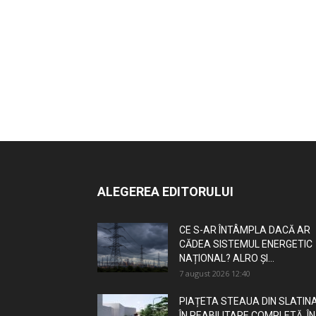
ALEGEREA EDITORULUI
CE S-AR ÎNTÂMPLA DACĂ AR
CĂDEA SISTEMUL ENERGETIC
NAȚIONAL? ALRO ȘI...
7 august 2026 12:40
PIAȚETA STEAUA DIN SLATINA
ÎN REABILITARE COMPLETĂ. ÎN