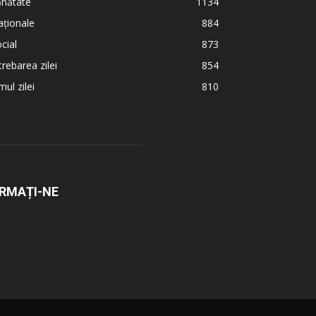
ănătate
1134
ționale
884
cial
873
trebarea zilei
854
ul zilei
810
RMAȚI-NE