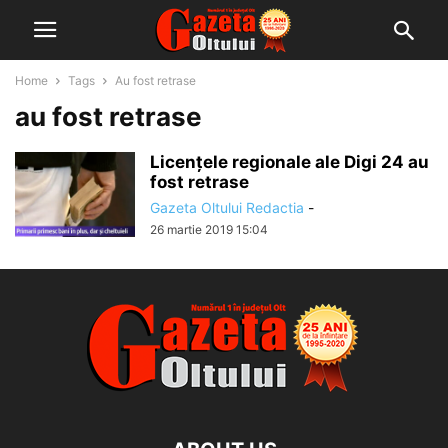
Home
Tags
Au fost retrase
au fost retrase
Licențele regionale ale Digi 24 au
fost retrase
Gazeta Oltului Redactia
-
26 martie 2019 15:04