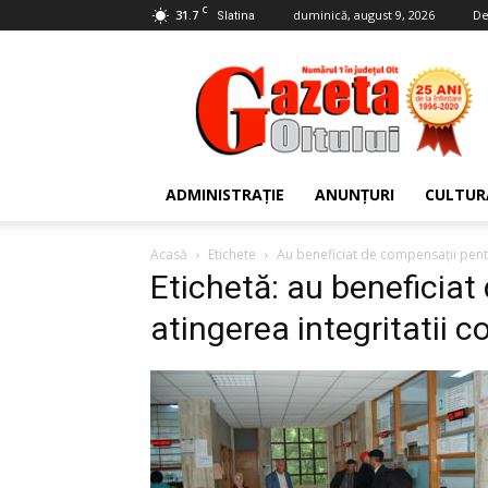
C
31.7
duminică, august 9, 2026
De
Slatina
Gazeta
Oltului
ADMINISTRAȚIE
ANUNȚURI
CULTUR
Acasă
Etichete
Au beneficiat de compensații pentr
Etichetă: au beneficiat
atingerea integritatii c