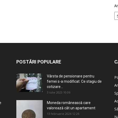
Ar
POSTĂRI POPULARE
C
.
Vârsta de pensionare pentru
Po
i
femei s-a modificat. Ce stagiu de
An
cotizare...
3 iulie 2023 10:06
Sp
Ad
e
Moneda românească care
valorează cât un apartament
S
13 februarie 2024 12:26
Na