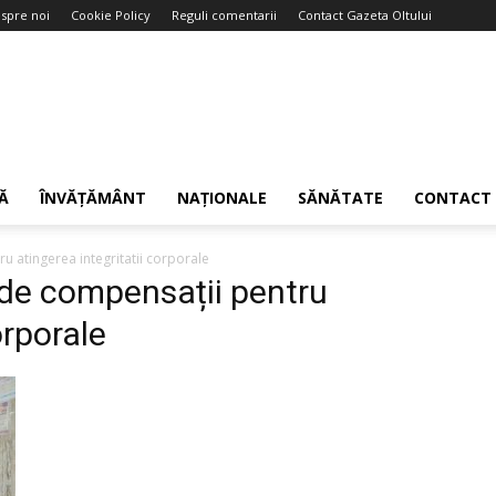
spre noi
Cookie Policy
Reguli comentarii
Contact Gazeta Oltului
Ă
ÎNVĂȚĂMÂNT
NAȚIONALE
SĂNĂTATE
CONTACT
u atingerea integritatii corporale
 de compensații pentru
orporale