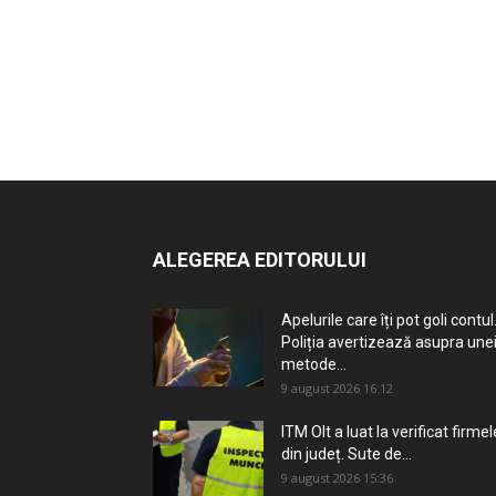
ALEGEREA EDITORULUI
Apelurile care îți pot goli contul
Poliția avertizează asupra une
metode...
9 august 2026 16:12
ITM Olt a luat la verificat firmel
din județ. Sute de...
9 august 2026 15:36