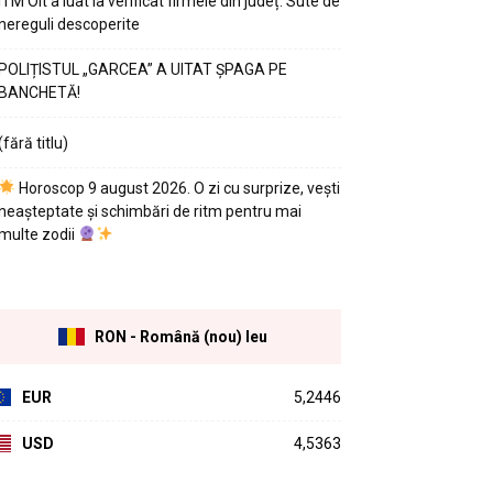
ITM Olt a luat la verificat firmele din județ. Sute de
nereguli descoperite
POLIȚISTUL „GARCEA” A UITAT ȘPAGA PE
BANCHETĂ!
(fără titlu)
Horoscop 9 august 2026. O zi cu surprize, vești
neașteptate și schimbări de ritm pentru mai
multe zodii
RON - Română (nou) leu
EUR
5,2446
USD
4,5363