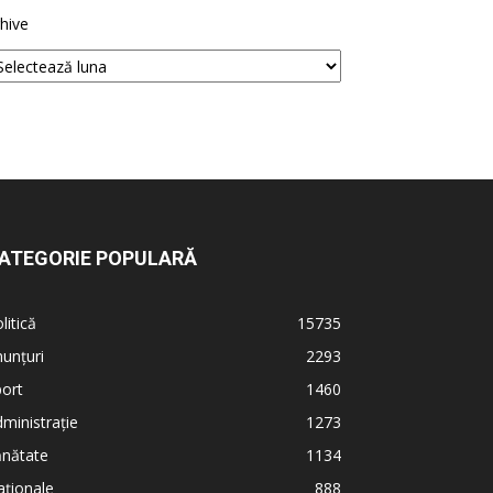
hive
ATEGORIE POPULARĂ
litică
15735
unțuri
2293
ort
1460
ministrație
1273
ănătate
1134
ționale
888