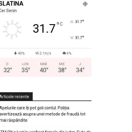
SLATINA
Cer Senin
°
31.7
°
C
31.7
°
31.7
40%
2.1m/s
6%
D
LUN
MAR
MIE
J
32
°
35
°
40
°
38
°
34
°
Articole recente
Apelurile care îți pot goli contul. Poliția
avertizează asupra unei metode de fraudă tot
mai răspândite