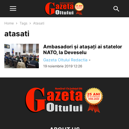
Home
Tags
Atasati
atasati
Ambasadori și atașați ai statelor
NATO, la Deveselu
Gazeta Oltului Redactia
-
19 noiembrie 2019 12:26