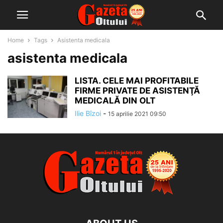
Home
Tags
Asistenta medicala
asistenta medicala
LISTA. CELE MAI PROFITABILE
FIRME PRIVATE DE ASISTENŢĂ
MEDICALĂ DIN OLT
Ilie Bîzoi
-
15 aprilie 2021 09:50