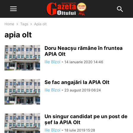
Home
Tags
Apia olt
apia olt
Doru Neacșu rămâne în fruntea
APIA Olt
Ilie Bîzoi
-
14 ianuarie 2020 14:46
Se fac angajări la APIA Olt
Ilie Bîzoi
-
23 august 2019 06:24
Un singur candidat pe un post de
șef la APIA Olt
Ilie Bîzoi
-
18 iulie 2019 15:28