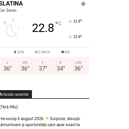
SLATINA
Cer Senin
°
22.8
°
C
22.8
°
22.8
52%
2.9m/s
0%
J
VIN
S
D
LUN
36
°
36
°
37
°
34
°
36
°
Articole recente
(fără titlu)
Horoscop 6 august 2026
Surprize, discuții
lămuritoare și oportunități care apar exact la