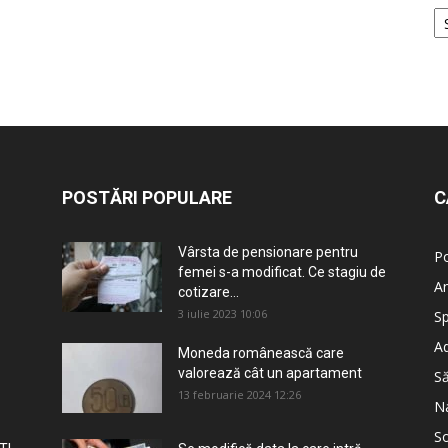
POSTĂRI POPULARE
C
Vârsta de pensionare pentru
Po
femei s-a modificat. Ce stagiu de
An
cotizare...
3 iulie 2023 10:06
Sp
Ad
Moneda românească care
valorează cât un apartament
S
13 februarie 2024 12:26
Na
So