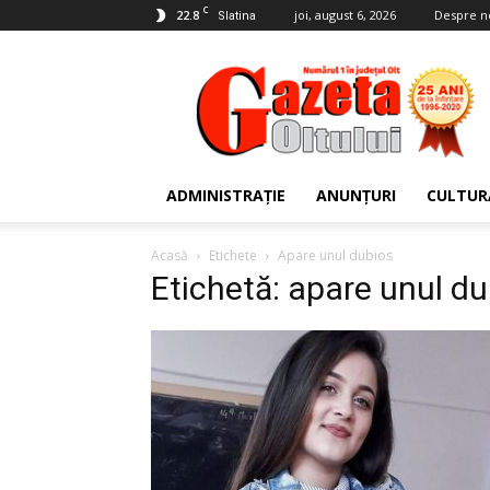
C
22.8
joi, august 6, 2026
Despre n
Slatina
Gazeta
Oltului
ADMINISTRAȚIE
ANUNȚURI
CULTUR
Acasă
Etichete
Apare unul dubios
Etichetă: apare unul d