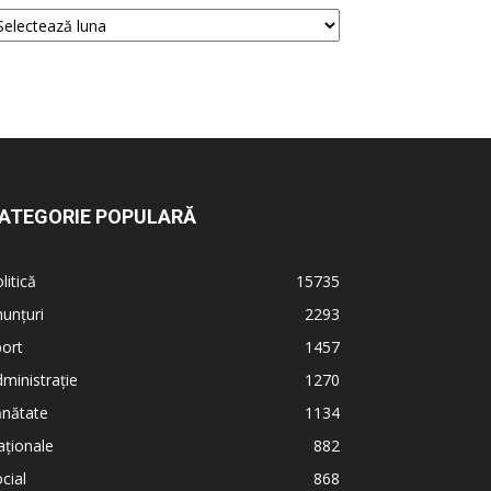
ATEGORIE POPULARĂ
litică
15735
unțuri
2293
ort
1457
ministrație
1270
ănătate
1134
ționale
882
cial
868