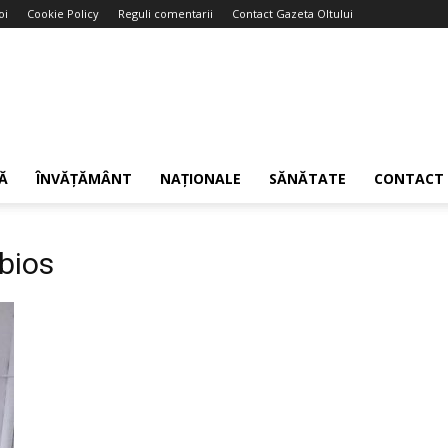
oi
Cookie Policy
Reguli comentarii
Contact Gazeta Oltului
Ă
ÎNVĂȚĂMÂNT
NAȚIONALE
SĂNĂTATE
CONTACT
ubios