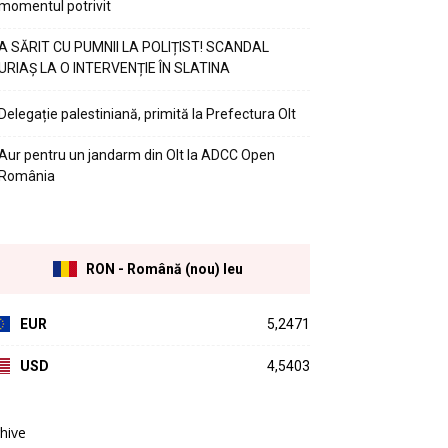
momentul potrivit
A SĂRIT CU PUMNII LA POLIȚIST! SCANDAL
URIAȘ LA O INTERVENȚIE ÎN SLATINA
Delegație palestiniană, primită la Prefectura Olt
Aur pentru un jandarm din Olt la ADCC Open
România
RON - Română (nou) leu
EUR
5,2471
USD
4,5403
hive