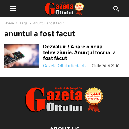
Home
Tags
Anuntul a fost facut
anuntul a fost facut
Dezvăluiri! Apare o nouă
televiziunie. Anunțul tocmai a
fost făcut
Gazeta Oltului Redactia
-
7 iulie 2019 21:10