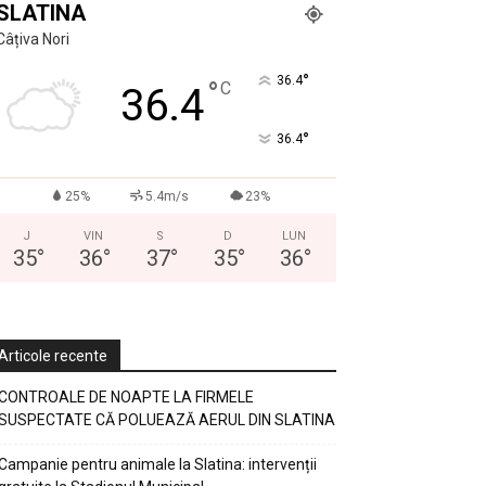
SLATINA
Câțiva Nori
°
36.4
°
C
36.4
°
36.4
25%
5.4m/s
23%
J
VIN
S
D
LUN
35
°
36
°
37
°
35
°
36
°
Articole recente
CONTROALE DE NOAPTE LA FIRMELE
SUSPECTATE CĂ POLUEAZĂ AERUL DIN SLATINA
Campanie pentru animale la Slatina: intervenții