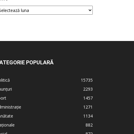
ATEGORIE POPULARĂ
litică
15735
unțuri
2293
ort
1457
ministrație
1271
ănătate
1134
ționale
882
cial
872