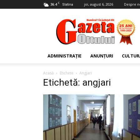
C
36.4
joi, august 6, 2026
Despre n
Slatina
Gazeta
Oltului
ADMINISTRAȚIE
ANUNȚURI
CULTUR
Acasă
Etichete
Angjari
Etichetă: angjari