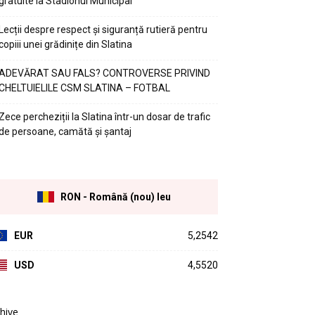
gratuite la Stadionul Municipal
Lecții despre respect și siguranță rutieră pentru
copiii unei grădinițe din Slatina
ADEVĂRAT SAU FALS? CONTROVERSE PRIVIND
CHELTUIELILE CSM SLATINA – FOTBAL
Zece percheziții la Slatina într-un dosar de trafic
de persoane, camătă și șantaj
RON - Română (nou) leu
EUR
5,2542
USD
4,5520
hive