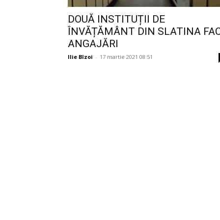
DOUĂ INSTITUȚII DE
ÎNVĂȚĂMÂNT DIN SLATINA FA
ANGAJĂRI
Ilie Bîzoi
-
17 martie 2021 08:51