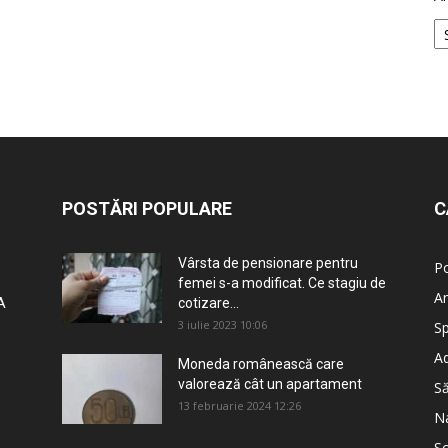
POSTĂRI POPULARE
C
Vârsta de pensionare pentru
Po
femei s-a modificat. Ce stagiu de
An
A
cotizare...
3 iulie 2023 10:06
Sp
Ad
Moneda românească care
valorează cât un apartament
S
13 februarie 2024 12:26
Na
So