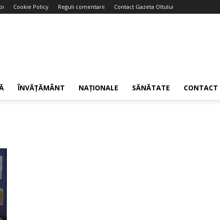
oi
Cookie Policy
Reguli comentarii
Contact Gazeta Oltului
Ă
ÎNVĂȚĂMÂNT
NAȚIONALE
SĂNĂTATE
CONTACT