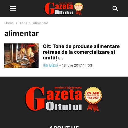
Home
Tags
Alimentar
alimentar
Olt: Tone de produse alimentare
retrase de la comercializare şi
unităţi...
Ilie Bîzoi
-
18 iulie 2017 14:03