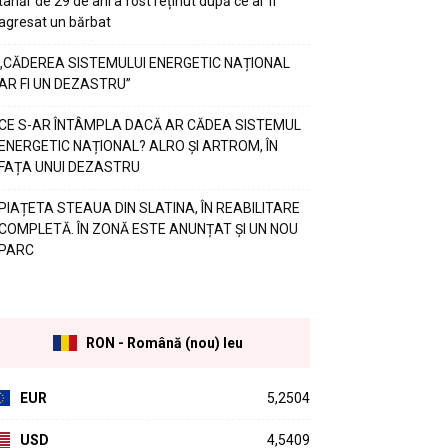
tânăr de 29 de ani a fost reținut după ce ar fi
agresat un bărbat
„CĂDEREA SISTEMULUI ENERGETIC NAȚIONAL
AR FI UN DEZASTRU”
CE S-AR ÎNTÂMPLA DACĂ AR CĂDEA SISTEMUL
ENERGETIC NAȚIONAL? ALRO ȘI ARTROM, ÎN
FAȚA UNUI DEZASTRU
PIAȚETA STEAUA DIN SLATINA, ÎN REABILITARE
COMPLETĂ. ÎN ZONĂ ESTE ANUNȚAT ȘI UN NOU
PARC
RON - Română (nou) leu
EUR
5,2504
USD
4,5409