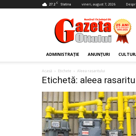
C
27.2
vineri, august 7, 2026
Despr
Slatina
Gazeta
Oltului
ADMINISTRAȚIE
ANUNȚURI
CULTUR
Acasă
Etichete
Aleea rasaritului
Etichetă: aleea rasaritu