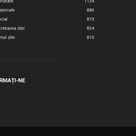
ănătate
1134
ționale
886
cial
873
trebarea zilei
854
ul zilei
810
RMAȚI-NE