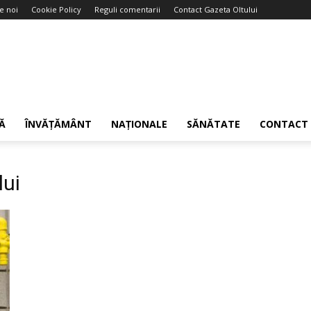
e noi
Cookie Policy
Reguli comentarii
Contact Gazeta Oltului
Ă
ÎNVĂȚĂMÂNT
NAȚIONALE
SĂNĂTATE
CONTACT
lui