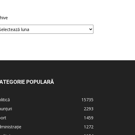
hive
ATEGORIE POPULARĂ
litică
15735
unțuri
2293
ort
1459
ministrație
1272