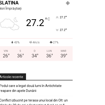
SLATINA
Nori Împrăștiați
°
27.2
°
C
27.2
°
27.2
43%
4m/s
27%
VIN
S
D
LUN
MAR
26
°
36
°
34
°
36
°
39
°
Articole recente
Podul care a legat două lumi în Antichitate
reapare din apele Dunării
Conflict izbucnit pe terasa unui local din Olt: un