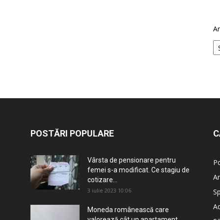
Ar
POSTĂRI POPULARE
C
Vârsta de pensionare pentru
Po
femei s-a modificat. Ce stagiu de
An
cotizare...
3 iulie 2023 10:06
Sp
Ad
Moneda românească care
valorează cât un apartament