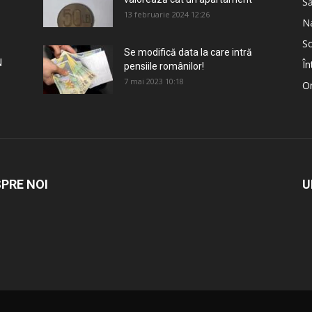
S
13 februarie 2024 12:26
Na
So
Se modifică data la care intră
N
În
pensiile românilor!
7 mai 2023 10:18
Om
PRE NOI
U