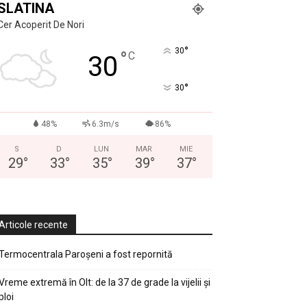
SLATINA
Cer Acoperit De Nori
°
30
°
C
30
°
30
48%
6.3m/s
86%
S
D
LUN
MAR
MIE
29
°
33
°
35
°
39
°
37
°
Articole recente
Termocentrala Paroșeni a fost repornită
Vreme extremă în Olt: de la 37 de grade la vijelii și
ploi