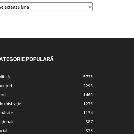
ATEGORIE POPULARĂ
litică
15735
unțuri
2293
ort
1460
ministrație
1273
ănătate
1134
ționale
887
cial
873