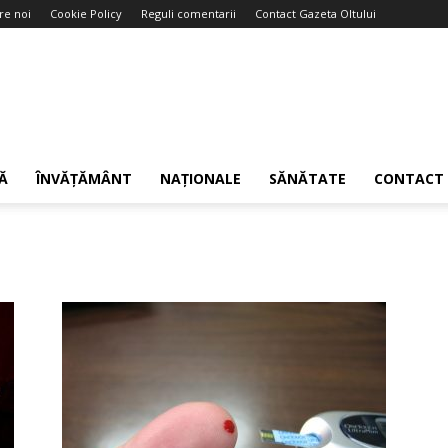
re noi
Cookie Policy
Reguli comentarii
Contact Gazeta Oltului
Ă
ÎNVĂȚĂMÂNT
NAȚIONALE
SĂNĂTATE
CONTACT