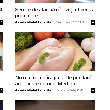
4
Semne de alarmă că aveți glicemia
prea mare
Gazeta Oltului Redactia
-
17 februarie 2020 21:48
0
0
Nu mai cumpăra piept de pui dacă
are aceste semne! Medicii...
Gazeta Oltului Redactia
-
2 februarie 2020 20:45
0
0