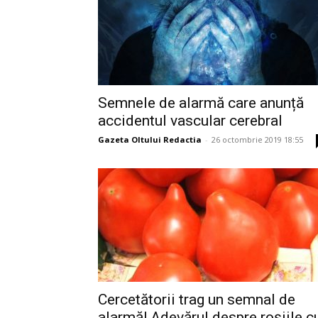
Semnele de alarmă care anunță
accidentul vascular cerebral
Gazeta Oltului Redactia
-
26 octombrie 2019 18:55
Cercetătorii trag un semnal de
alarmă! Adevărul despre roșiile c