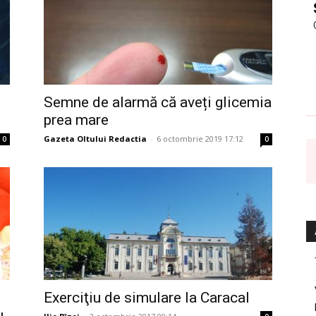
Semne de alarmă că aveți glicemia
prea mare
Gazeta Oltului Redactia
-
6 octombrie 2019 17:12
0
0
Exerciţiu de simulare la Caracal
u