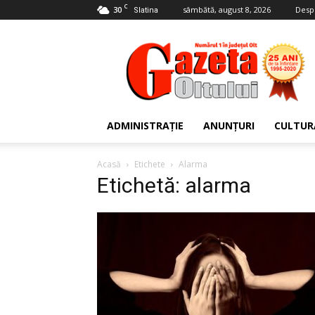
C
30
sâmbătă, august 8, 2026
Desp
Slatina
Gazeta
Oltului
ADMINISTRAȚIE
ANUNȚURI
CULTUR
Acasă
Etichete
Alarma
Etichetă: alarma