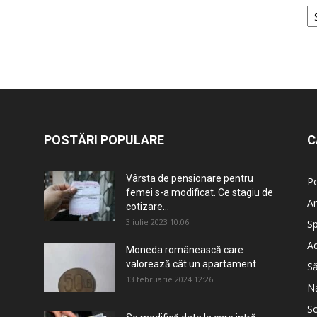
POSTĂRI POPULARE
C
Vârsta de pensionare pentru
Po
femei s-a modificat. Ce stagiu de
An
cotizare...
3 iulie 2023 10:06
Sp
Ad
Moneda românească care
valorează cât un apartament
S
13 februarie 2024 12:26
Na
So