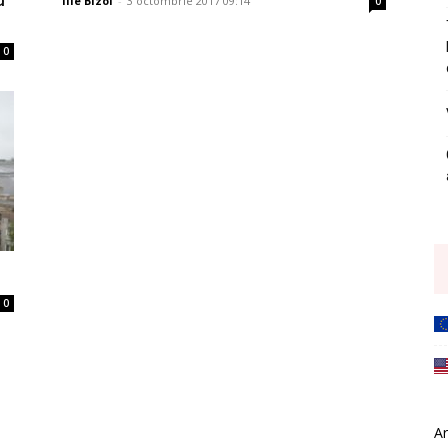
Ilie Bîzoi
-
3 octombrie 2017 09:14
0
0
0
Ar