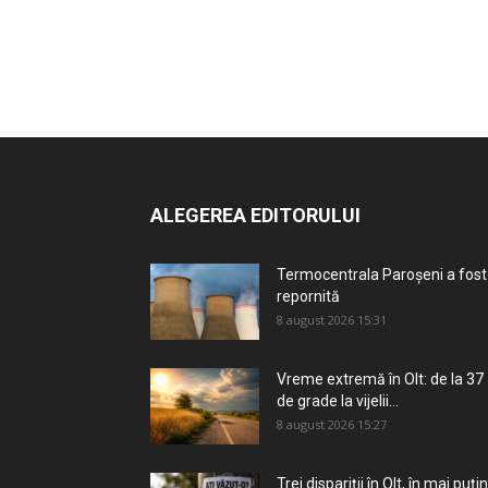
ALEGEREA EDITORULUI
Termocentrala Paroșeni a fost
repornită
8 august 2026 15:31
Vreme extremă în Olt: de la 37
de grade la vijelii...
8 august 2026 15:27
Trei dispariții în Olt, în mai puțin