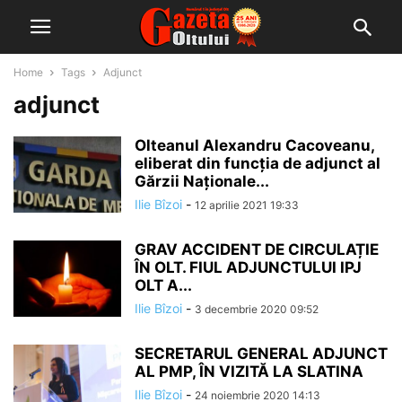
Home
Tags
Adjunct
adjunct
Olteanul Alexandru Cacoveanu,
eliberat din funcția de adjunct al
Gărzii Naționale...
Ilie Bîzoi
-
12 aprilie 2021 19:33
GRAV ACCIDENT DE CIRCULAȚIE
ÎN OLT. FIUL ADJUNCTULUI IPJ
OLT A...
Ilie Bîzoi
-
3 decembrie 2020 09:52
SECRETARUL GENERAL ADJUNCT
AL PMP, ÎN VIZITĂ LA SLATINA
Ilie Bîzoi
-
24 noiembrie 2020 14:13