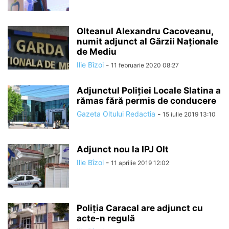
Olteanul Alexandru Cacoveanu,
numit adjunct al Gărzii Naționale
de Mediu
Ilie Bîzoi
-
11 februarie 2020 08:27
Adjunctul Poliţiei Locale Slatina a
rămas fără permis de conducere
Gazeta Oltului Redactia
-
15 iulie 2019 13:10
Adjunct nou la IPJ Olt
Ilie Bîzoi
-
11 aprilie 2019 12:02
Poliția Caracal are adjunct cu
acte-n regulă