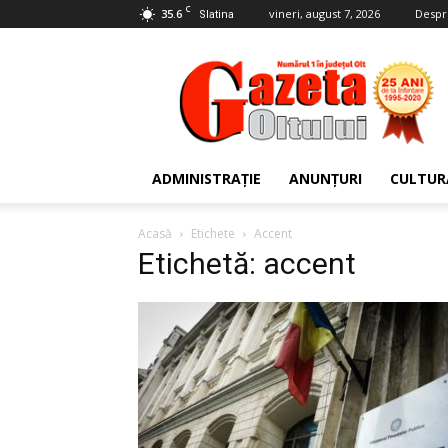
C
35.6
vineri, august 7, 2026
Despr
Slatina
Gazeta
Oltului
ADMINISTRAȚIE
ANUNȚURI
CULTUR
Acasă
Etichete
Accent
Etichetă: accent