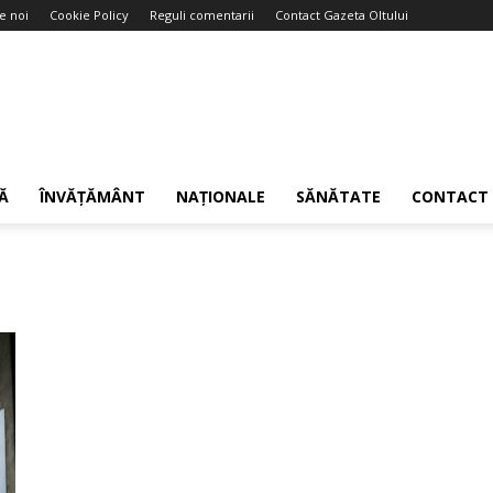
e noi
Cookie Policy
Reguli comentarii
Contact Gazeta Oltului
Ă
ÎNVĂȚĂMÂNT
NAȚIONALE
SĂNĂTATE
CONTACT