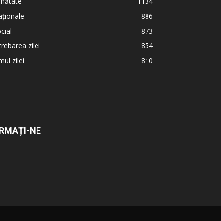
ănătate
1134
ționale
886
cial
873
trebarea zilei
854
ul zilei
810
RMAȚI-NE