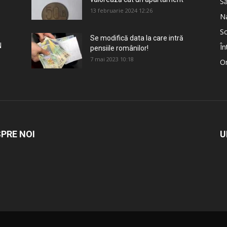
S
13 februarie 2024 12:26
Na
So
Se modifică data la care intră
N
În
pensiile românilor!
7 mai 2023 10:18
Om
PRE NOI
U