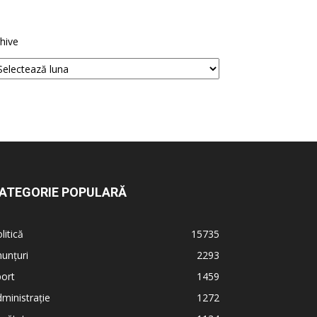
hive
ATEGORIE POPULARĂ
litică
15735
unțuri
2293
ort
1459
ministrație
1272