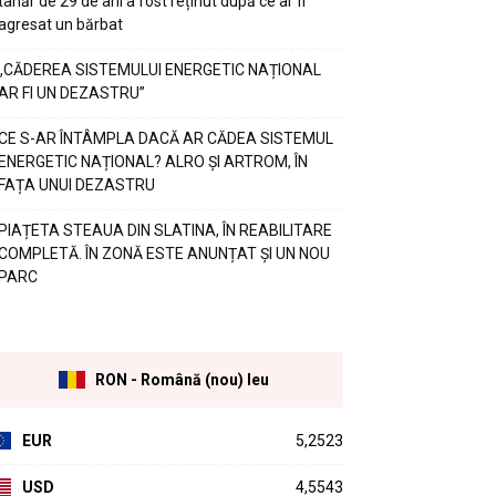
tânăr de 29 de ani a fost reținut după ce ar fi
agresat un bărbat
„CĂDEREA SISTEMULUI ENERGETIC NAȚIONAL
AR FI UN DEZASTRU”
CE S-AR ÎNTÂMPLA DACĂ AR CĂDEA SISTEMUL
ENERGETIC NAȚIONAL? ALRO ȘI ARTROM, ÎN
FAȚA UNUI DEZASTRU
PIAȚETA STEAUA DIN SLATINA, ÎN REABILITARE
COMPLETĂ. ÎN ZONĂ ESTE ANUNȚAT ȘI UN NOU
PARC
RON - Română (nou) leu
EUR
5,2523
USD
4,5543