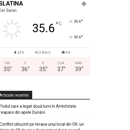
SLATINA
Cer Senin
°
35.6
°
C
35.6
°
35.6
25%
3.8m/s
0%
VIN
S
D
LUN
MAR
35
°
36
°
35
°
37
°
39
°
Articole recente
Podul care a legat două lumi în Antichitate
reapare din apele Dunării
Conflict izbucnit pe terasa unui local din Olt: un