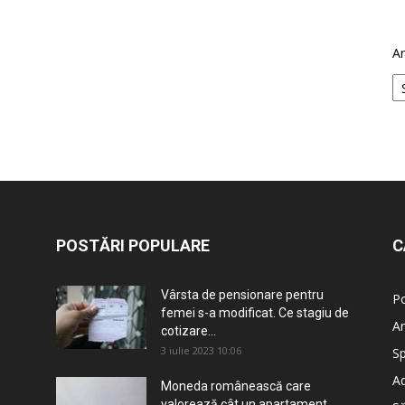
Ar
POSTĂRI POPULARE
C
Vârsta de pensionare pentru
Po
femei s-a modificat. Ce stagiu de
An
cotizare...
3 iulie 2023 10:06
Sp
Ad
Moneda românească care
valorează cât un apartament