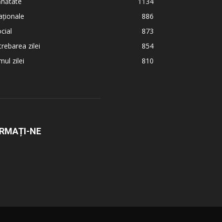
ănătate
1134
ționale
886
cial
873
trebarea zilei
854
ul zilei
810
RMAȚI-NE