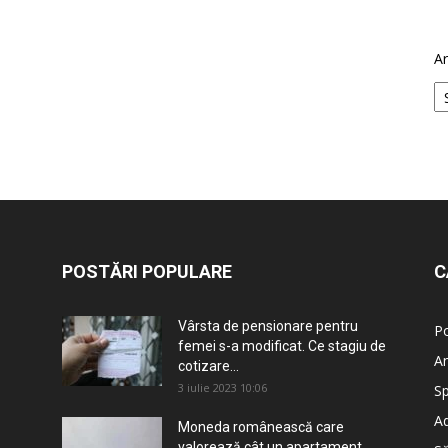
Ar
POSTĂRI POPULARE
C
Vârsta de pensionare pentru
Po
femei s-a modificat. Ce stagiu de
An
cotizare...
3 iulie 2023 10:06
Sp
Ad
Moneda românească care
valorează cât un apartament