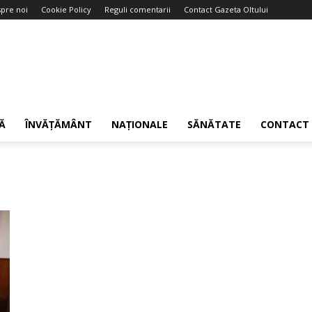
pre noi
Cookie Policy
Reguli comentarii
Contact Gazeta Oltului
Ă
ÎNVĂȚĂMÂNT
NAȚIONALE
SĂNĂTATE
CONTACT