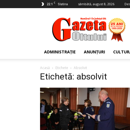
C
22.1
sâmbătă, august 8, 2026
Des
Slatina
Gazeta
Oltului
ADMINISTRAȚIE
ANUNȚURI
CULTUR
Acasă
Etichete
Absolvit
Etichetă: absolvit