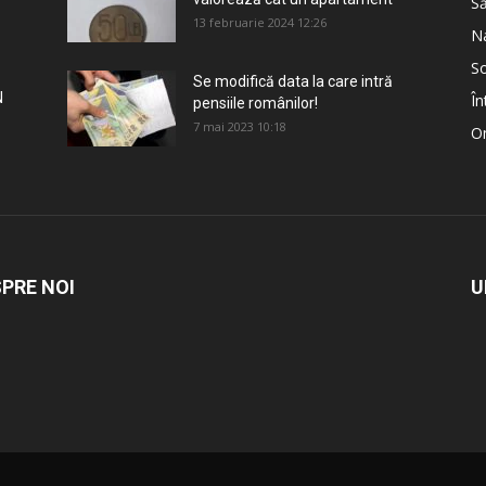
S
13 februarie 2024 12:26
Na
So
Se modifică data la care intră
N
În
pensiile românilor!
7 mai 2023 10:18
Om
PRE NOI
U