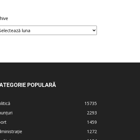
hive
ATEGORIE POPULARĂ
litică
15735
unțuri
2293
ort
1459
ministrație
1272