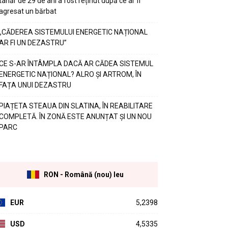
tânăr de 29 de ani a fost reținut după ce ar fi
agresat un bărbat
„CĂDEREA SISTEMULUI ENERGETIC NAȚIONAL
AR FI UN DEZASTRU”
CE S-AR ÎNTÂMPLA DACĂ AR CĂDEA SISTEMUL
ENERGETIC NAȚIONAL? ALRO ȘI ARTROM, ÎN
FAȚA UNUI DEZASTRU
PIAȚETA STEAUA DIN SLATINA, ÎN REABILITARE
COMPLETĂ. ÎN ZONĂ ESTE ANUNȚAT ȘI UN NOU
PARC
RON - Română (nou) leu
EUR
5,2398
USD
4,5335