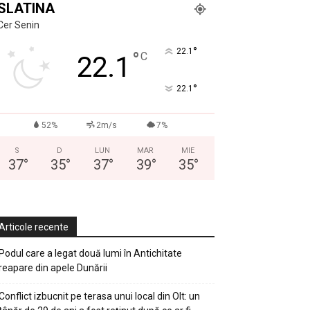
SLATINA
Cer Senin
°
22.1
°
C
22.1
°
22.1
52%
2m/s
7%
S
D
LUN
MAR
MIE
37
°
35
°
37
°
39
°
35
°
Articole recente
Podul care a legat două lumi în Antichitate
reapare din apele Dunării
Conflict izbucnit pe terasa unui local din Olt: un