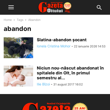
Home
Tags
Abandon
abandon
Slatina-abandon șocant
Ionela Cristina Mohor
-
22 ianuarie 2026 14:53
Niciun nou-născut abandonat în
spitalele din Olt, în primul
semestru al...
Ilie Bîzoi
-
31 august 2017 16:02