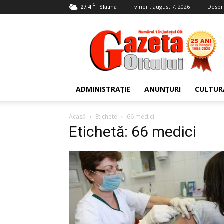
C
27.4
vineri, august 7, 2026
Despr
Slatina
Gazeta
Oltului
ADMINISTRAȚIE
ANUNȚURI
CULTUR
Acasă
Etichete
66 medici
Etichetă: 66 medici