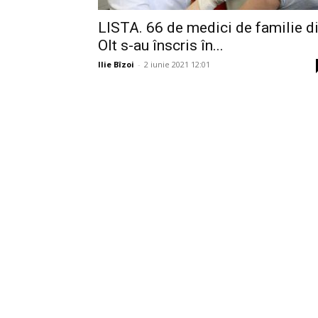
LISTA. 66 de medici de familie d
Olt s-au înscris în...
Ilie Bîzoi
-
2 iunie 2021 12:01