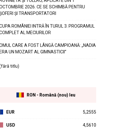
ROVINIETA ȘI TOLLRO, APLICATE DIN 1
OCTOMBRIE 2026. CE SE SCHIMBĂ PENTRU
ȘOFERI ȘI TRANSPORTATORI
CUPA ROMÂNIEI INTRĂ ÎN TURUL 3. PROGRAMUL
COMPLET AL MECIURILOR
OMUL CARE A FOST LÂNGĂ CAMPIOANĂ: „NADIA
ERA UN MOZART AL GIMNASTICII”
(fără titlu)
RON - Română (nou) leu
EUR
5,2555
USD
4,5610