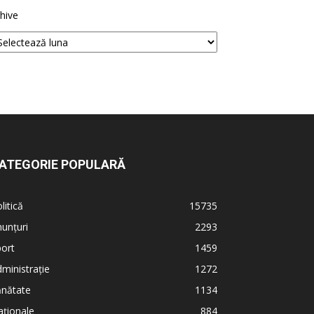
hive
ATEGORIE POPULARĂ
litică
15735
unțuri
2293
ort
1459
ministrație
1272
ănătate
1134
ționale
884