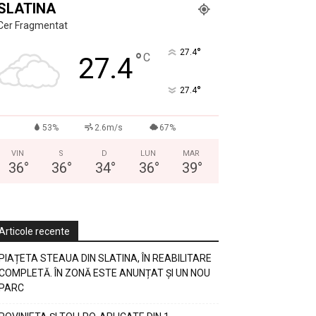
SLATINA
Cer Fragmentat
°
27.4
°
C
27.4
°
27.4
53%
2.6m/s
67%
VIN
S
D
LUN
MAR
36
°
36
°
34
°
36
°
39
°
Articole recente
PIAȚETA STEAUA DIN SLATINA, ÎN REABILITARE
COMPLETĂ. ÎN ZONĂ ESTE ANUNȚAT ȘI UN NOU
PARC