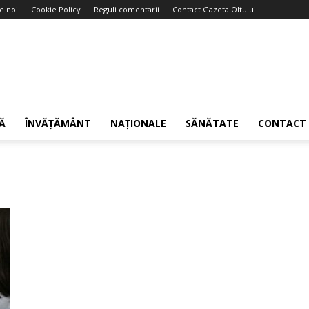
e noi
Cookie Policy
Reguli comentarii
Contact Gazeta Oltului
Ă
ÎNVĂȚĂMÂNT
NAȚIONALE
SĂNĂTATE
CONTACT