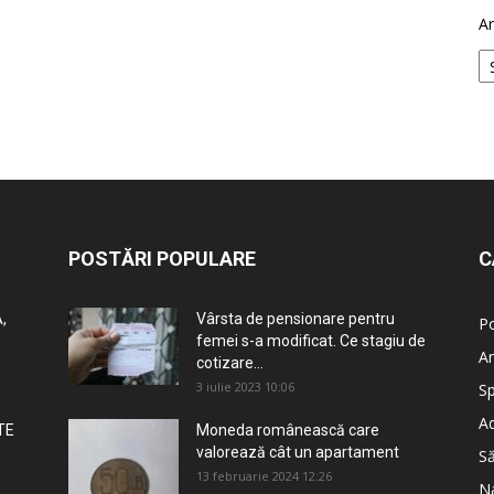
Ar
POSTĂRI POPULARE
C
,
Vârsta de pensionare pentru
Po
femei s-a modificat. Ce stagiu de
An
cotizare...
3 iulie 2023 10:06
Sp
Ad
TE
Moneda românească care
valorează cât un apartament
S
13 februarie 2024 12:26
Na