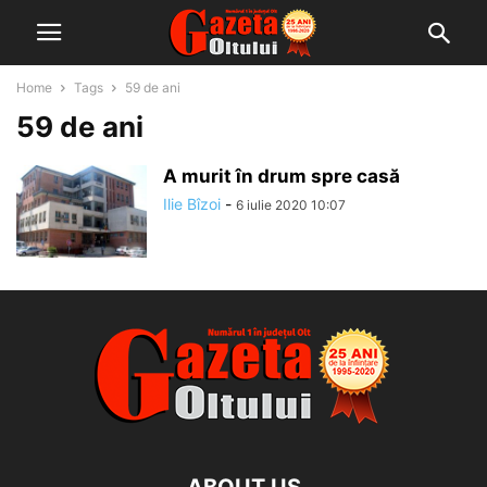
Home
Tags
59 de ani
59 de ani
A murit în drum spre casă
Ilie Bîzoi
-
6 iulie 2020 10:07