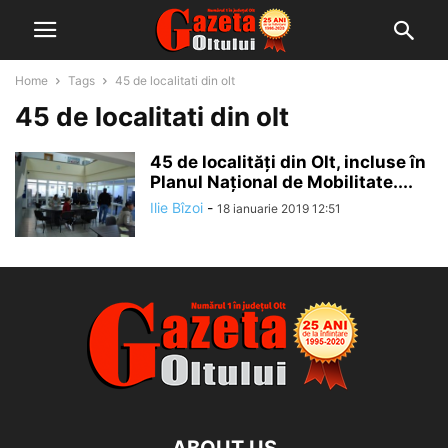
Home
Tags
45 de localitati din olt
45 de localitati din olt
45 de localități din Olt, incluse în
Planul Național de Mobilitate....
Ilie Bîzoi
-
18 ianuarie 2019 12:51