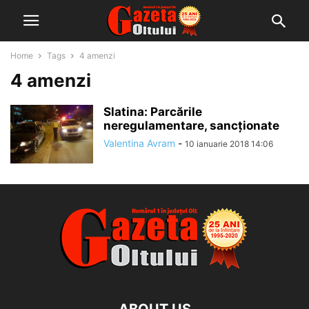
Home
Tags
4 amenzi
4 amenzi
Slatina: Parcările
neregulamentare, sancționate
Valentina Avram
-
10 ianuarie 2018 14:06