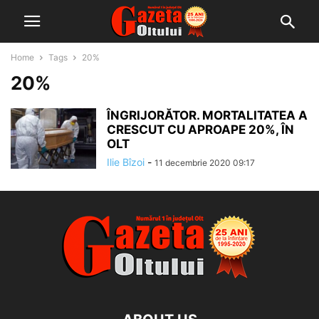
Home
Tags
20%
20%
ÎNGRIJORĂTOR. MORTALITATEA A
CRESCUT CU APROAPE 20%, ÎN
OLT
Ilie Bîzoi
-
11 decembrie 2020 09:17