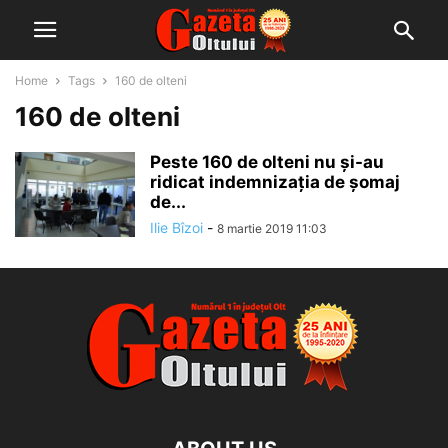
Home
Tags
160 de olteni
160 de olteni
Peste 160 de olteni nu şi-au
ridicat indemnizaţia de şomaj
de...
Ilie Bîzoi
-
8 martie 2019 11:03