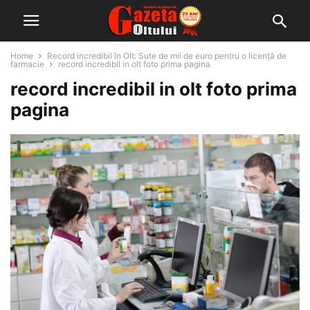
Home
Record incredibil în Olt: Sute de mii de euro pentru o licență de
farmacie
record incredibil in olt foto prima pagina
record incredibil in olt foto prima
pagina