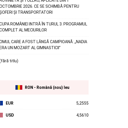
ROVINIETA ȘI TOLLRO, APLICATE DIN 1
OCTOMBRIE 2026. CE SE SCHIMBĂ PENTRU
ȘOFERI ȘI TRANSPORTATORI
CUPA ROMÂNIEI INTRĂ ÎN TURUL 3. PROGRAMUL
COMPLET AL MECIURILOR
OMUL CARE A FOST LÂNGĂ CAMPIOANĂ: „NADIA
ERA UN MOZART AL GIMNASTICII”
(fără titlu)
RON - Română (nou) leu
EUR
5,2555
USD
4,5610