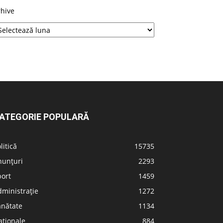
rhive
ATEGORIE POPULARĂ
litică
15735
nunțuri
2293
port
1459
ministrație
1272
ănătate
1134
aționale
884