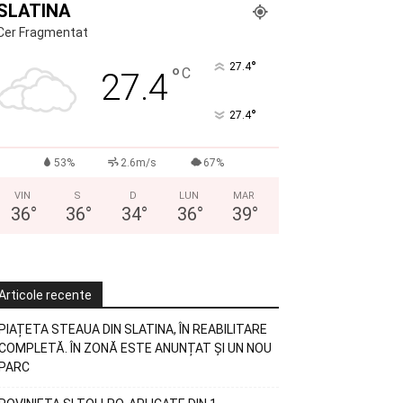
SLATINA
Cer Fragmentat
°
27.4
°
C
27.4
°
27.4
53%
2.6m/s
67%
VIN
S
D
LUN
MAR
36
°
36
°
34
°
36
°
39
°
Articole recente
PIAȚETA STEAUA DIN SLATINA, ÎN REABILITARE
COMPLETĂ. ÎN ZONĂ ESTE ANUNȚAT ȘI UN NOU
PARC