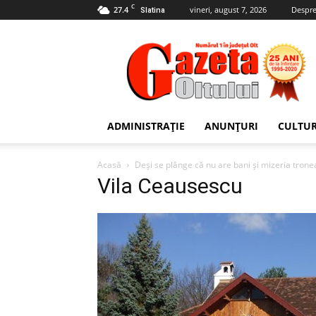
C
27.4
vineri, august 7, 2026
Despre
Slatina
Gazeta
Oltului
ADMINISTRAȚIE
ANUNȚURI
CULTU
Acasă
Deşi se plânge că nu are bani şi mizeria tr
Vila Ceausescu