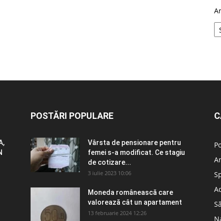
A
POSTĂRI POPULARE
C
A,
Vârsta de pensionare pentru
Po
N
femei s-a modificat. Ce stagiu
A
de cotizare...
3 iulie 2023 10:06
S
Ad
Moneda românească care
valorează cât un apartament
S
13 februarie 2024 12:26
N