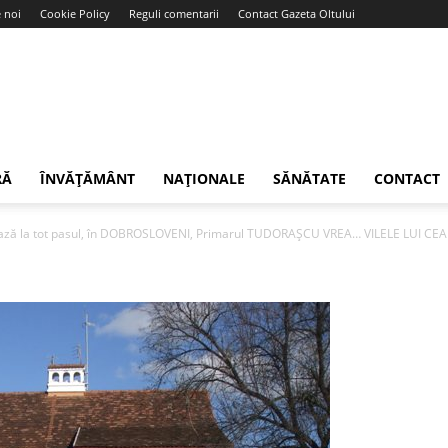
 noi
Cookie Policy
Reguli comentarii
Contact Gazeta Oltului
RĂ
ÎNVĂȚĂMÂNT
NAȚIONALE
SĂNĂTATE
CONTACT
onează la tot pasul, în DOBROSLOVENI, Primarul TUDORAŞCU VREA… VILELE LUI C