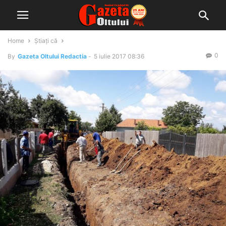
Home
Știați că
0
By
Gazeta Oltului Redactia
-
5 iulie 2017 08:36