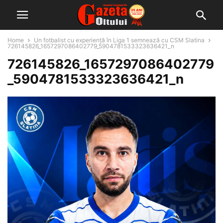
Home
Un fotbalist cu experiență în Liga 1 semnează cu CSM Slatina
726145826_1657297086402779_5904781533323636421_n
726145826_1657297086402779
_5904781533323636421_n