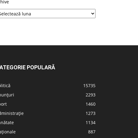
rhive
ATEGORIE POPULARĂ
litică
15735
nunțuri
2293
port
1460
ministrație
1273
ănătate
1134
aționale
887