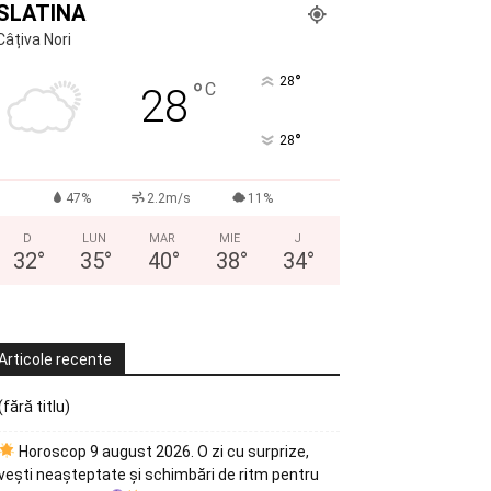
SLATINA
Câțiva Nori
°
28
°
C
28
°
28
47%
2.2m/s
11%
D
LUN
MAR
MIE
J
32
°
35
°
40
°
38
°
34
°
Articole recente
(fără titlu)
Horoscop 9 august 2026. O zi cu surprize,
vești neașteptate și schimbări de ritm pentru