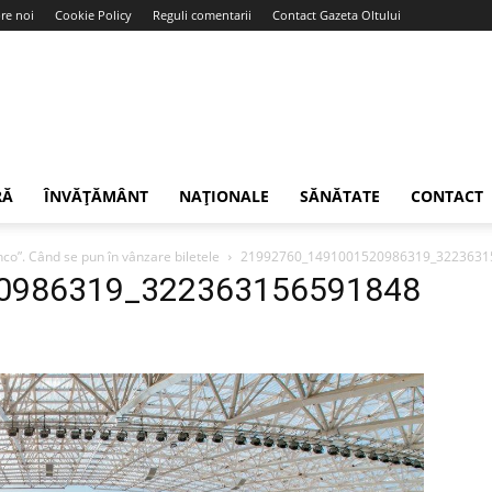
re noi
Cookie Policy
Reguli comentarii
Contact Gazeta Oltului
RĂ
ÎNVĂȚĂMÂNT
NAȚIONALE
SĂNĂTATE
CONTACT
o”. Când se pun în vânzare biletele
21992760_1491001520986319_3223631
0986319_322363156591848