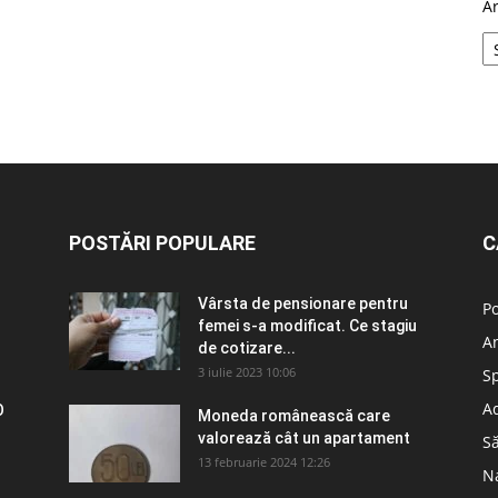
A
POSTĂRI POPULARE
C
Vârsta de pensionare pentru
Po
femei s-a modificat. Ce stagiu
A
de cotizare...
3 iulie 2023 10:06
S
Ad
O
Moneda românească care
valorează cât un apartament
S
13 februarie 2024 12:26
N