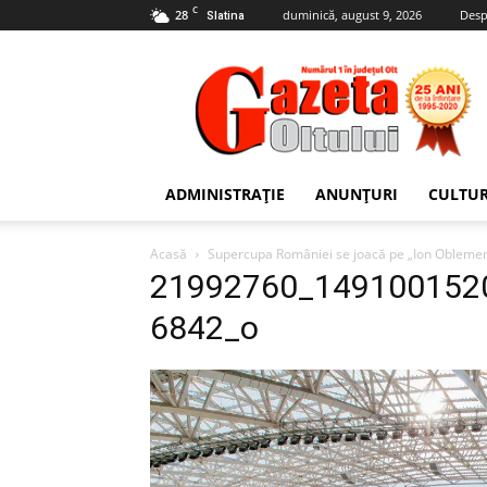
C
28
duminică, august 9, 2026
Desp
Slatina
Gazeta
Oltului
ADMINISTRAȚIE
ANUNȚURI
CULTU
Acasă
Supercupa României se joacă pe „Ion Oblemenc
21992760_149100152
6842_o