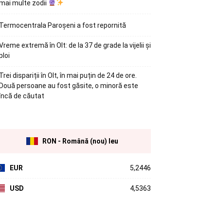
mai multe zodii
Termocentrala Paroșeni a fost repornită
Vreme extremă în Olt: de la 37 de grade la vijelii și
ploi
Trei dispariții în Olt, în mai puțin de 24 de ore.
Două persoane au fost găsite, o minoră este
încă de căutat
RON - Română (nou) leu
EUR
5,2446
USD
4,5363