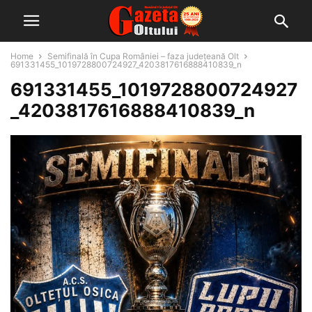
Home
Semifinală în Cupa României – faza județeană Olt
691331455_1019728800724927_4203817616888410839_n
691331455_1019728800724927
_4203817616888410839_n