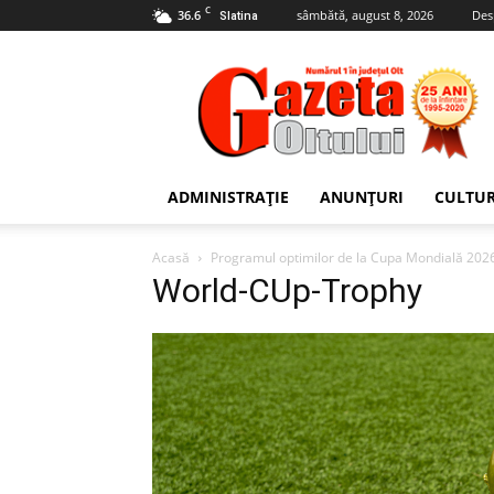
C
36.6
sâmbătă, august 8, 2026
Des
Slatina
Gazeta
Oltului
ADMINISTRAȚIE
ANUNȚURI
CULTU
Acasă
Programul optimilor de la Cupa Mondială 202
World-CUp-Trophy