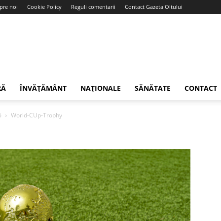
pre noi
Cookie Policy
Reguli comentarii
Contact Gazeta Oltului
RĂ
ÎNVĂȚĂMÂNT
NAȚIONALE
SĂNĂTATE
CONTACT
6
World-CUp-Trophy