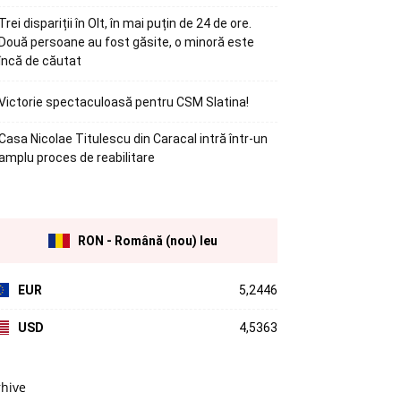
Trei dispariții în Olt, în mai puțin de 24 de ore.
Două persoane au fost găsite, o minoră este
încă de căutat
Victorie spectaculoasă pentru CSM Slatina!
Casa Nicolae Titulescu din Caracal intră într-un
amplu proces de reabilitare
RON - Română (nou) leu
EUR
5,2446
USD
4,5363
rhive