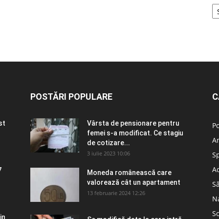
POSTĂRI POPULARE
C
st
Vârsta de pensionare pentru
Po
femei s-a modificat. Ce stagiu
A
de cotizare...
3 iulie 2023 10:06
S
Ad
7
Moneda românească care
valorează cât un apartament
S
13 februarie 2024 12:26
N
So
in