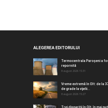
ALEGEREA EDITORULUI
Termocentrala Paroșeni a fo
repornită
8 august 2026 15:31
Vreme extremă în Olt: de la 3
de grade la vijelii...
8 august 2026 15:27
Trei dispariții în Olt, în mai puț