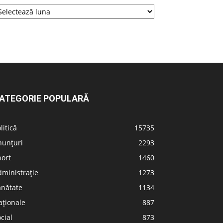
ATEGORIE POPULARĂ
litică
15735
nunțuri
2293
port
1460
ministrație
1273
ănătate
1134
aționale
887
cial
873