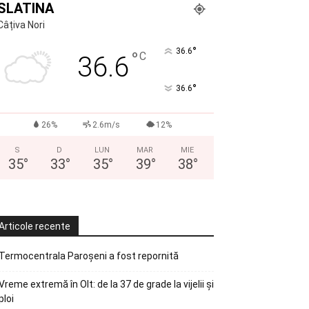
SLATINA
Câțiva Nori
°
36.6
°
C
36.6
°
36.6
26%
2.6m/s
12%
S
D
LUN
MAR
MIE
35
°
33
°
35
°
39
°
38
°
Articole recente
Termocentrala Paroșeni a fost repornită
Vreme extremă în Olt: de la 37 de grade la vijelii și
ploi