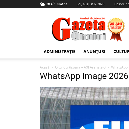
C
28.4
joi, august 6, 2026
Despre no
Slatina
Gazeta
Oltului
ADMINISTRAȚIE
ANUNȚURI
CULTU
Acasă
Oltul Curtișoara – AXI Arena 2-0
WhatsApp I
WhatsApp Image 2026-