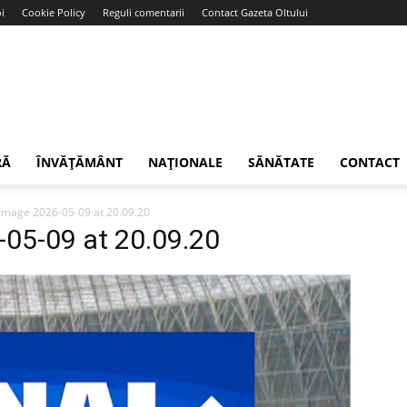
i
Cookie Policy
Reguli comentarii
Contact Gazeta Oltului
RĂ
ÎNVĂȚĂMÂNT
NAȚIONALE
SĂNĂTATE
CONTACT
mage 2026-05-09 at 20.09.20
05-09 at 20.09.20