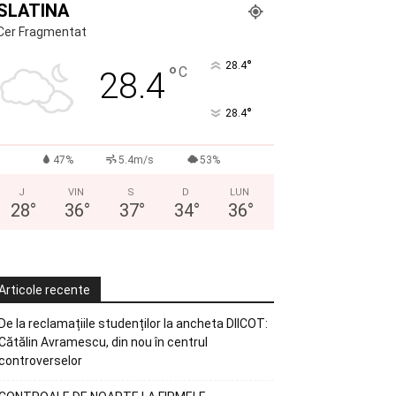
SLATINA
Cer Fragmentat
°
28.4
°
C
28.4
°
28.4
47%
5.4m/s
53%
J
VIN
S
D
LUN
28
°
36
°
37
°
34
°
36
°
Articole recente
De la reclamațiile studenților la ancheta DIICOT:
Cătălin Avramescu, din nou în centrul
controverselor