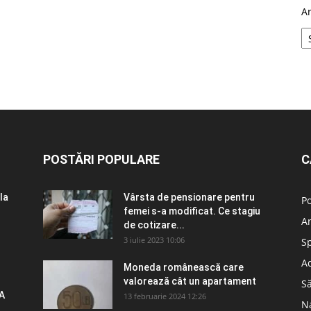
A
POSTĂRI POPULARE
C
la
Vârsta de pensionare pentru
Po
femei s-a modificat. Ce stagiu
A
de cotizare...
3 iulie 2023 10:06
S
Ad
Moneda românească care
valorează cât un apartament
S
A
13 februarie 2024 12:26
N