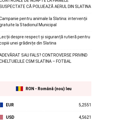
CONTROALE DE NOAPTE LA FIRMELE
SUSPECTATE CĂ POLUEAZĂ AERUL DIN SLATINA
Campanie pentru animale la Slatina: intervenții
gratuite la Stadionul Municipal
Lecții despre respect și siguranță rutieră pentru
copiii unei grădinițe din Slatina
ADEVĂRAT SAU FALS? CONTROVERSE PRIVIND
CHELTUIELILE CSM SLATINA – FOTBAL
RON - Română (nou) leu
EUR
5,2551
USD
4,5621