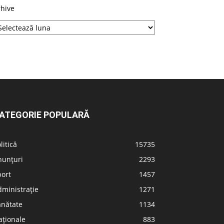
rhive
ATEGORIE POPULARĂ
litică
15735
nunțuri
2293
port
1457
ministrație
1271
ănătate
1134
aționale
883